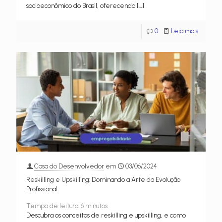
socioeconômico do Brasil, oferecendo
[…]
0
Leia mais
Casa do Desenvolvedor
em
03/06/2024
Reskilling e Upskilling: Dominando a Arte da Evolução
Profissional
Tempo de leitura:
6
minutos
Descubra os conceitos de reskilling e upskilling, e como