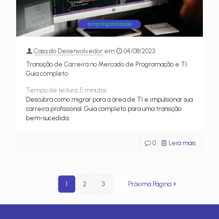
Casa do Desenvolvedor
em
04/08/2023
Transição de Carreira no Mercado de Programação e TI:
Guia completo
Tempo de leitura:
5
minutos
Descubra como migrar para a área de TI e impulsionar sua
carreira profissional. Guia completo para uma transição
bem-sucedida.
0
Leia mais
1
2
3
Próxima Página