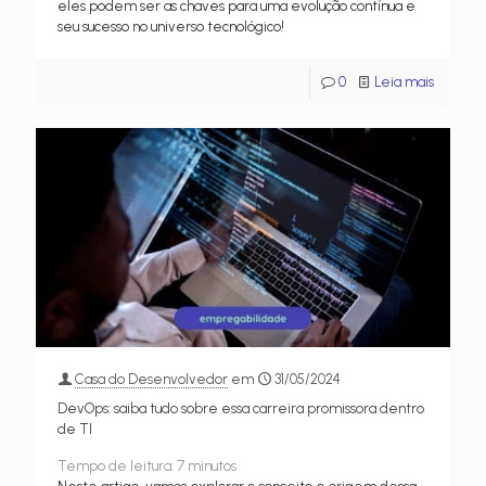
eles podem ser as chaves para uma evolução contínua e
seu sucesso no universo tecnológico!
0
Leia mais
Casa do Desenvolvedor
em
31/05/2024
DevOps: saiba tudo sobre essa carreira promissora dentro
de TI
Tempo de leitura:
7
minutos