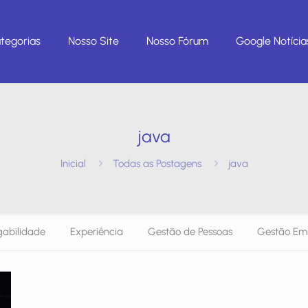
tegorias
Nosso Site
Nosso Fórum
Google Notícia
java
Inicial
Todas as Postagens
java
abilidade
Experiência
Gestão de Pessoas
Gestão Emp