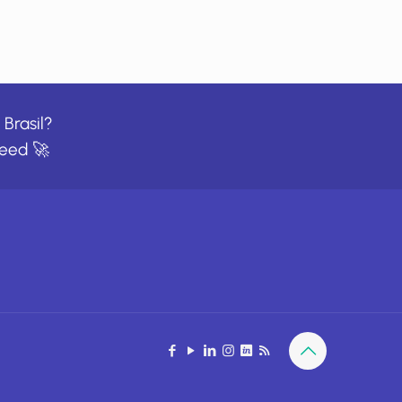
Brasil?
eed
🚀