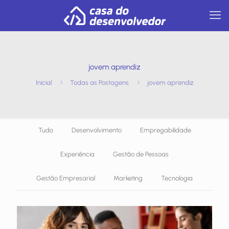
jovem aprendiz
Inicial
Todas as Postagens
jovem aprendiz
Tudo
Desenvolvimento
Empregabilidade
Experiência
Gestão de Pessoas
Gestão Empresarial
Marketing
Tecnologia