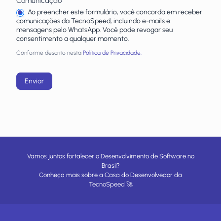
Comunicação
*
Ao preencher este formulário, você concorda em receber
comunicações da TecnoSpeed, incluindo e-mails e
mensagens pelo WhatsApp. Você pode revogar seu
consentimento a qualquer momento.
Conforme descrito nesta
Política de Privacidade.
Enviar
Vamos juntos fortalecer o Desenvolvimento de Software no
Brasil?
Conheça mais sobre a
Casa do Desenvolvedor
da
TecnoSpeed
🚀