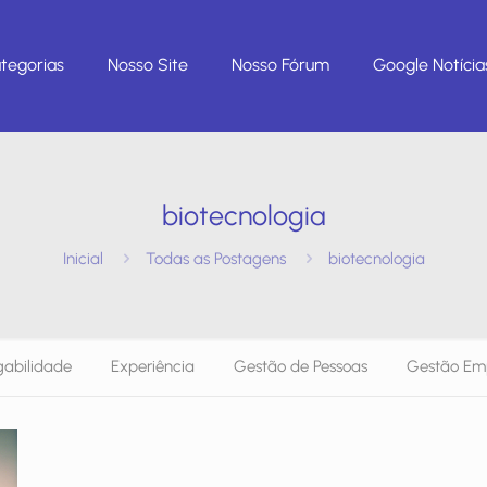
tegorias
Nosso Site
Nosso Fórum
Google Notícia
biotecnologia
Inicial
Todas as Postagens
biotecnologia
abilidade
Experiência
Gestão de Pessoas
Gestão Emp