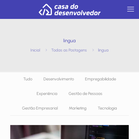
lingua
Inicial
Todas as Postagens
lingua
Tudo
Desenvolvimento
Empregabilidade
Experiência
Gestão de Pessoas
Gestão Empresarial
Marketing
Tecnologia