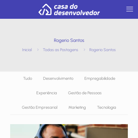
Rogerio Santos
Inicial
Todas as Postagens
Rogerio Santos
Tudo
Desenvolvimento
Empregabilidade
Experiência
Gestão de Pessoas
Gestão Empresarial
Marketing
Tecnologia