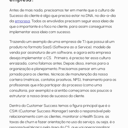
Antes de mais nada, precisamos ter em mente que a cultura de
Sucesso do cliente é algo que precisa estar no DNA, no dia-a-dia
da
empresa
. Todos os envolvidos precisam seguir essa ideia de
que o importante é o foco no cliente, para assim conseguirmos
implementar essa ideia com sucesso.
Trazendo um exemplo de uma empresa de T.I que possui ali um
produto no formato SaaS (
Software as a Service),
modelo de
venda por assinatura de um software, e agora esta empresa
deseja implementar o CS. Primeiro, é preciso ter essa cultura
enraizada, como falamos antes. Depois disso, iremos para a
organização e planejamento. Precisamos pensar em uma
jornada para os clientes, técnicas de manutenção da nossa
carteira (métricas, contatos proativos, NPS), treinamento para os
profissionais que irão participar do processo (como uma
consultoria, por exemplo) e aí então começamos aos poucos a
estruturar a nossa área de sucesso do cliente.
Dentro do Customer Success temos a figura principal que é o
CSM (Customer Success Manager) sendo o responsável pelo
relacionamento com os clientes, monitorar o Health Score, as
taxas de churn e fazer orientação no uso do serviço, ou seja, é o
responsável técnico pela área do CS, que vai operacionalizar.