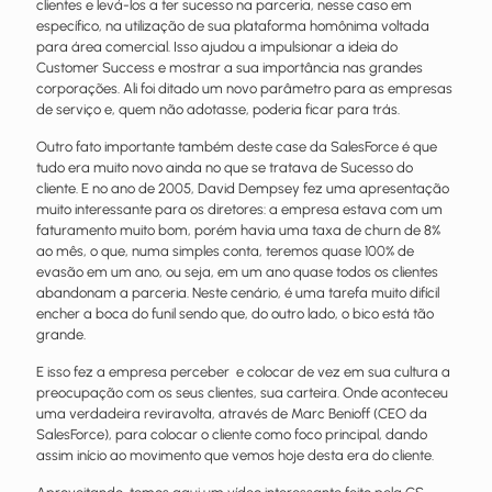
clientes e levá-los a ter sucesso na parceria, nesse caso em
específico, na utilização de sua plataforma homônima voltada
para área comercial. Isso ajudou a impulsionar a ideia do
Customer Success e mostrar a sua importância nas grandes
corporações. Ali foi ditado um novo parâmetro para as empresas
de serviço e, quem não adotasse, poderia ficar para trás.
Outro fato importante também deste case da SalesForce é que
tudo era muito novo ainda no que se tratava de Sucesso do
cliente. E no ano de 2005, David Dempsey fez uma apresentação
muito interessante para os diretores: a empresa estava com um
faturamento muito bom, porém havia uma taxa de churn de 8%
ao mês, o que, numa simples conta, teremos quase 100% de
evasão em um ano, ou seja, em um ano quase todos os clientes
abandonam a parceria. Neste cenário, é uma tarefa muito difícil
encher a boca do funil sendo que, do outro lado, o bico está tão
grande.
E isso fez a empresa perceber e colocar de vez em sua cultura a
preocupação com os seus clientes, sua carteira. Onde aconteceu
uma verdadeira reviravolta, através de Marc Benioff (CEO da
SalesForce), para colocar o cliente como foco principal, dando
assim início ao movimento que vemos hoje desta era do cliente.