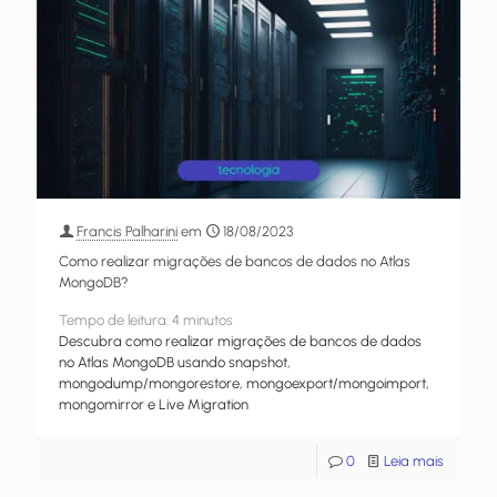
Francis Palharini
em
18/08/2023
Como realizar migrações de bancos de dados no Atlas
MongoDB?
Tempo de leitura:
4
minutos
Descubra como realizar migrações de bancos de dados
no Atlas MongoDB usando snapshot,
mongodump/mongorestore, mongoexport/mongoimport,
mongomirror e Live Migration
0
Leia mais