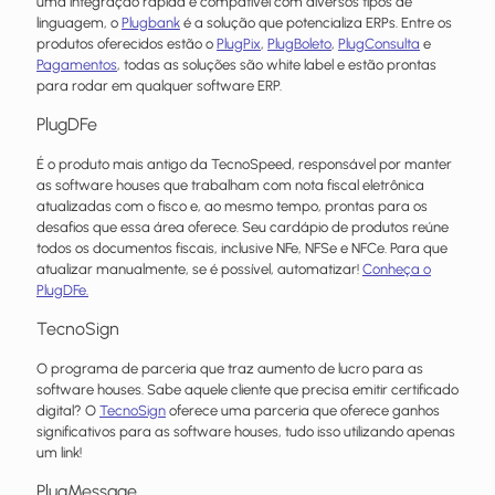
uma integração rápida e compatível com diversos tipos de
linguagem, o
Plugbank
é a solução que potencializa ERPs. Entre os
produtos oferecidos estão o
PlugPix
,
PlugBoleto
,
PlugConsulta
e
Pagamentos
, todas as soluções são white label e estão prontas
para rodar em qualquer software ERP.
PlugDFe
É o produto mais antigo da TecnoSpeed, responsável por manter
as software houses que trabalham com nota fiscal eletrônica
atualizadas com o fisco e, ao mesmo tempo, prontas para os
desafios que essa área oferece. Seu cardápio de produtos reúne
todos os documentos fiscais, inclusive NFe, NFSe e NFCe. Para que
atualizar manualmente, se é possível, automatizar!
Conheça o
PlugDFe.
TecnoSign
O programa de parceria que traz aumento de lucro para as
software houses. Sabe aquele cliente que precisa emitir certificado
digital? O
TecnoSign
oferece uma parceria que oferece ganhos
significativos para as software houses, tudo isso utilizando apenas
um link!
PlugMessage