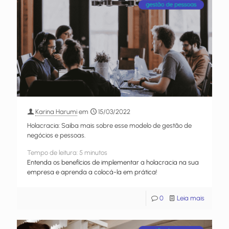
Karina Harumi
em
15/03/2022
Holacracia: Saiba mais sobre esse modelo de gestão de
negócios e pessoas.
Tempo de leitura:
5
minutos
Entenda os benefícios de implementar a holacracia na sua
empresa e aprenda a colocá-la em prática!
0
Leia mais