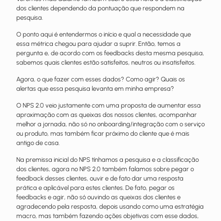
dos clientes dependendo da pontuação que respondem na
pesquisa.
O ponto aqui é entendermos o início e qual a necessidade que
essa métrica chegou para ajudar a suprir. Então, temos a
pergunta e, de acordo com os feedbacks desta mesma pesquisa,
sabemos quais clientes estão satisfeitos, neutros ou insatisfeitos.
Agora, o que fazer com esses dados? Como agir? Quais os
alertas que essa pesquisa levanta em minha empresa?
O NPS 2.0 veio justamente com uma proposta de aumentar essa
aproximação com as queixas dos nossos clientes, acompanhar
melhor a jornada, não só no onboarding/integração com o serviço
ou produto, mas também ficar próximo do cliente que é mais
antigo de casa.
Na premissa inicial do NPS tínhamos a pesquisa e a classificação
dos clientes, agora no NPS 2.0 também falamos sobre pegar o
feedback desses clientes, ouvir e de fato dar uma resposta
prática e aplicável para estes clientes. De fato, pegar os
feedbacks e agir, não só ouvindo as queixas dos clientes e
agradecendo pela resposta, depois usando como uma estratégia
macro, mas também fazendo ações objetivas com esse dados,