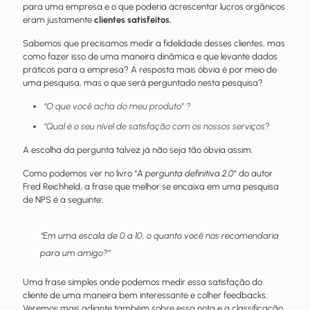
para uma empresa e o que poderia acrescentar lucros orgânicos
eram justamente
clientes satisfeitos.
Sabemos que precisamos medir a fidelidade desses clientes, mas
como fazer isso de uma maneira dinâmica e que levante dados
práticos para a empresa? A resposta mais óbvia é por meio de
uma pesquisa, mas o que será perguntado nesta pesquisa?
“O que você acha do meu produto” ?
“Qual é o seu nível de satisfação com os nossos serviços?
A escolha da pergunta talvez já não seja tão óbvia assim.
Como podemos ver no livro “
A pergunta definitiva 2.0
” do autor
Fred Reichheld, a frase que melhor se encaixa em uma pesquisa
de NPS é a seguinte:
“Em uma escala de 0 a 10, o quanto você nos recomendaria
para um amigo?”
Uma frase simples onde podemos medir essa satisfação do
cliente de uma maneira bem interessante e colher feedbacks.
Veremos mais adiante também sobre essa nota e a classificação