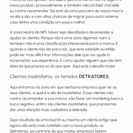
nosso produto, provavelmente, e também não irá falar mal dele
ou contra recomendar. Ele está ali como parceiro da nossa marca
no dia a dia, e com altas chances de migrar para outro sistema
caso tenha uma condição um pouco melhor.
A zona neutra do NPS talvez seja desafiadora de entender e
ajudar os clientes. Porque não é uma zona digamos 'ruim' e
também não é uma classificação interessante para a marca. E
quando o cliente não diz para nós, que está satisfeito ou infeliz,
pode ser mais difícil tirar informações dele que nos ajude a
incrementar sua experiência. É como ajudar alguém que não tem
ideia do que precisa ou do que quer. Aqui está o desafio maior.
Clientes insatisfeitos, os temidos
DETRATORES:
Aqui entramos na zona em que nenhuma empresa quer ter os
seus clientes, a qual é a ala de insatisfeitos. Esses clientes irão
contra recomendar a sua marca, irão fazer um marketing boca a
boca negativo, enfim, são clientes insatisfeitos, que precisamos
dar uma atenção mais cuidadosa e delicada.
Seja resultado de uma
bad fit
ou mesmo um cliente antigo que
agora não está mais satisfeito com o nosso produto, os
detratores, ao contrário do que muitas empresas fazem,