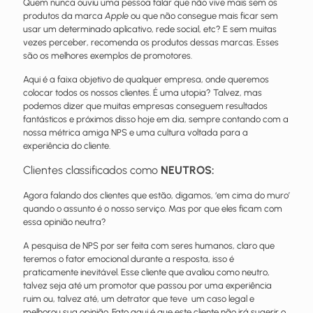
Quem nunca ouviu uma pessoa falar que não vive mais sem os
produtos da marca
Apple
ou que não consegue mais ficar sem
usar um determinado aplicativo, rede social, etc? E sem muitas
vezes perceber, recomenda os produtos dessas marcas. Esses
são os melhores exemplos de promotores.
Aqui é a faixa objetivo de qualquer empresa, onde queremos
colocar todos os nossos clientes. É uma utopia? Talvez, mas
podemos dizer que muitas empresas conseguem resultados
fantásticos e próximos disso hoje em dia, sempre contando com a
nossa métrica amiga NPS e uma cultura voltada para a
experiência do cliente.
Clientes classificados como
NEUTROS:
Agora falando dos clientes que estão, digamos, ‘em cima do muro’
quando o assunto é o nosso serviço. Mas por que eles ficam com
essa opinião neutra?
A pesquisa de NPS por ser feita com seres humanos, claro que
teremos o fator emocional durante a resposta, isso é
praticamente inevitável. Esse cliente que avaliou como neutro,
talvez seja até um promotor que passou por uma experiência
ruim ou, talvez até, um detrator que teve um caso legal e
melhorou sua opinião. Fato aqui é que este cliente não irá sugerir o