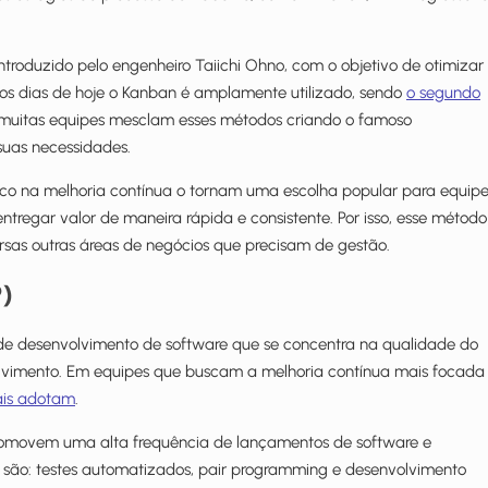
, introduzido pelo engenheiro Taiichi Ohno, com o objetivo de otimizar
é os dias de hoje o Kanban é amplamente utilizado, sendo
o segundo
e, muitas equipes mesclam esses métodos criando o famoso
uas necessidades.
oco na melhoria contínua o tornam uma escolha popular para equip
tregar valor de maneira rápida e consistente. Por isso, esse método
ersas
outras áreas de negócios que precisam de gestão.
)
e desenvolvimento de software que se concentra na qualidade do
olvimento. Em equipes que buscam a melhoria contínua mais focada
ais adotam
.
promovem uma alta frequência de lançamentos de software e
os são: testes automatizados, pair programming e desenvolvimento