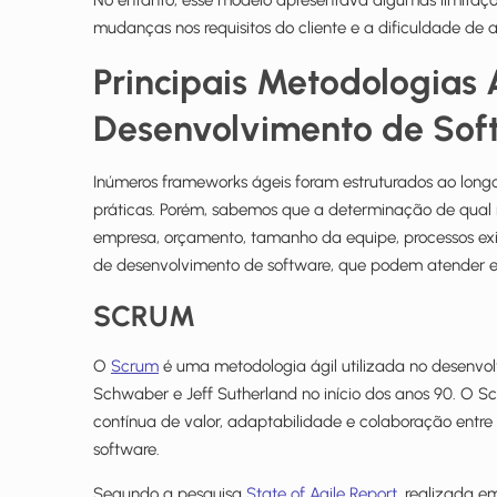
No entanto, esse modelo apresentava algumas limitações
mudanças nos requisitos do cliente e a dificuldade d
Principais Metodologias
Desenvolvimento de Sof
Inúmeros frameworks ágeis foram estruturados ao longo
práticas. Porém, sabemos que a determinação de qual m
empresa, orçamento, tamanho da equipe, processos exis
de desenvolvimento de software, que podem atender e
SCRUM
O
Scrum
é uma metodologia ágil utilizada no desenvol
Schwaber e Jeff Sutherland no início dos anos 90. O Sc
contínua de valor, adaptabilidade e colaboração entre
software.
Segundo a pesquisa
State of Agile Report
, realizada e