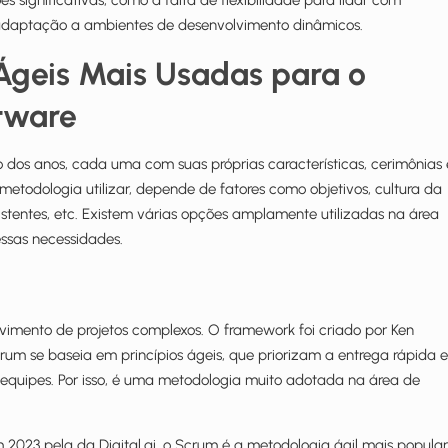
 significativas, como a falta de flexibilidade para lidar com
e adaptação a ambientes de desenvolvimento dinâmicos.
 Ágeis Mais Usadas para o
tware
 dos anos, cada uma com suas próprias características, cerimônias 
etodologia utilizar, depende de fatores como objetivos, cultura da
tentes, etc. Existem várias opções amplamente utilizadas na área
ssas necessidades.
vimento de projetos complexos. O framework foi criado por Ken
rum se baseia em princípios ágeis, que priorizam a entrega rápida e
 equipes. Por isso, é uma metodologia muito adotada na área de
m 2023 pela da Digital.ai, o Scrum é a metodologia ágil mais popular