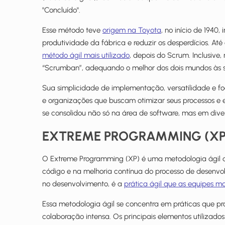
"Concluído".
Esse método teve
origem na Toyota
, no início de 1940
produtividade da fábrica e reduzir os desperdícios. At
método ágil mais utilizado
, depois do Scrum. Inclusiv
“Scrumban”, adequando o melhor dos dois mundos às s
Sua simplicidade de implementação, versatilidade e f
e organizações que buscam otimizar seus processos e en
se consolidou não só na área de software, mas em div
EXTREME PROGRAMMING (XP
O Extreme Programming (XP) é uma metodologia ágil d
código e na melhoria contínua do processo de desenv
no desenvolvimento, é a
prática ágil que as equipes m
Essa metodologia ágil se concentra em práticas que 
colaboração intensa. Os principais elementos utilizad