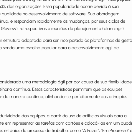
3% das organizações. Essa popularidade ocorre devido à sua
 e qualidade no desenvolvimento de software. Sua abordagem
tínua, e respondam rapidamente às mudanças, por seus
ciclos de
ões (Review), retrospectivas e reuniões de planejamento (plannings).
m estrutura adaptada para ser incorporada às plataformas de gest
ga sendo uma escolha popular para o desenvolvimento ágil de
onsiderado uma metodologia ágil por por causa de sua flexibilidade
elhoria contínua. Essas características permitem que as equipes
de maneira contínua, alinhando-se perfeitamente aos princípios
ividade das equipes, a partir do uso de artifícios visuais para a
iste em representar as tarefas com cartões e colocá-las em um quad
tes estágios do processo de trabalho, como "A Fazer", "Em Progresso" 