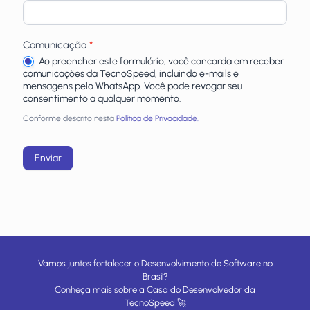
Comunicação
*
Ao preencher este formulário, você concorda em receber
comunicações da TecnoSpeed, incluindo e-mails e
mensagens pelo WhatsApp. Você pode revogar seu
consentimento a qualquer momento.
Conforme descrito nesta
Política de Privacidade.
Enviar
Vamos juntos fortalecer o Desenvolvimento de Software no
Brasil?
Conheça mais sobre a
Casa do Desenvolvedor
da
TecnoSpeed
🚀