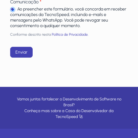
Comunicação
*
Ao preencher este formulário, você concorda em receber
comunicações da TecnoSpeed, incluindo e-mails e
mensagens pelo WhatsApp. Você pode revogar seu
consentimento a qualquer momento.
Conforme descrito nesta
Política de Privacidade.
Enviar
Vamos juntos fortalecer o Desenvolvimento de Software no
Brasil?
Conheça mais sobre a
Casa do Desenvolvedor
da
TecnoSpeed
🚀