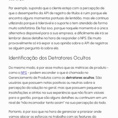
Por exemplo, supondo que o cliente esteja com a percepção de
que o desempenho da API de registro de títulos é ruim porque ele
encontra alguns momentos pontuais de lentidão, mas ele continua
utilizando porque é tolerável e o suporte o tem atendido de forma
muito satisfatória. Ele faz isso, porque naquele momento é a única
alternativa disponível para a sua empresa, e dificilmente ele irá se
lembrar desse detalhe na hora de responder o NPS. Ele muito
provavelmente só irá expor a sua opinião sobre a API de registros
se alguém perguntá-lo sobre ela.
Identificação dos Detratores Ocultos
Do mesmo modo, é por esse motivo que as métricas de produto -
como o
NPS
- podem esconder o que é chamado no
Gerenciamento de Produtos como os
detratores ocultos
. São
usuários que possuem notas positivas ou neutras sobre a
percepção da solução no geral, mas que possuem pequenas
insatisfações e atritos na sua experiência que não ficam visíveis
para a gestão, porque são alguns detalhes ou continuam em um
nível de “não incomodar tanto assim” na sua percepção do todo.
Portanto, é por isso que na hora de gerenciar e priorizar onde
vamos alocar os esforços no trabalho com as features do