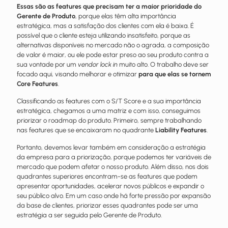
Essas são as features que precisam ter a maior prioridade do
Gerente de Produto
, porque elas têm alta importância
estratégica, mas a satisfação dos clientes com ela é baixa. É
possível que o cliente esteja utilizando insatisfeito, porque as
alternativas disponíveis no mercado não o agrada, a composição
de valor é maior, ou ele pode estar preso ao seu produto contra a
sua vontade por um
vendor lock in
muito alto. O trabalho deve ser
focado aqui, visando melhorar e otimizar
para que elas se tornem
Core Features
.
Classificando as features com o S/T Score e a sua importância
estratégica, chegamos a uma matriz e com isso, conseguimos
priorizar o roadmap do produto. Primeiro, sempre trabalhando
nas features que se encaixaram no quadrante
Liability Features
.
Portanto, devemos levar também em consideração a estratégia
da empresa para a priorização, porque podemos ter variáveis de
mercado que podem afetar o nosso produto. Além disso, nos dois
quadrantes superiores encontram-se as features que podem
apresentar oportunidades, acelerar novos públicos e expandir o
seu público alvo. Em um caso onde há forte pressão por expansão
da base de clientes, priorizar esses quadrantes pode ser uma
estratégia a ser seguida pelo Gerente de Produto.