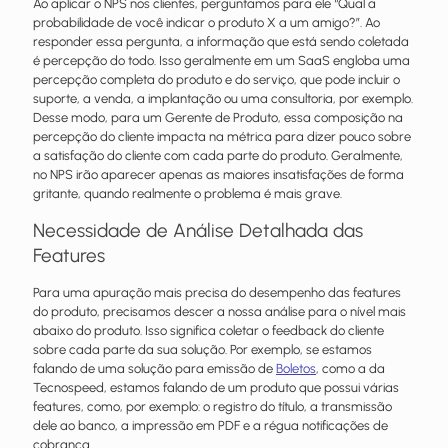
Ao aplicar o NPS nos clientes, perguntamos para ele “Qual a
probabilidade de você indicar o produto X a um amigo?”. Ao
responder essa pergunta, a informação que está sendo coletada
é percepção do todo. Isso geralmente em um SaaS engloba uma
percepção completa do produto e do serviço, que pode incluir o
suporte, a venda, a implantação ou uma consultoria, por exemplo.
Desse modo, para um Gerente de Produto, essa composição na
percepção do cliente impacta na métrica para dizer pouco sobre
a satisfação do cliente com cada parte do produto. Geralmente,
no NPS irão aparecer apenas as maiores insatisfações de forma
gritante, quando realmente o problema é mais grave.
Necessidade de Análise Detalhada das
Features
Para uma apuração mais precisa do desempenho das features
do produto, precisamos descer a nossa análise para o nível mais
abaixo do produto. Isso significa coletar o feedback do cliente
sobre cada parte da sua solução. Por exemplo, se estamos
falando de uma solução para emissão de
Boletos
, como a da
Tecnospeed
, estamos falando de um produto que possui várias
features, como, por exemplo: o registro do título, a transmissão
dele ao banco, a impressão em PDF e a régua notificações de
cobrança.