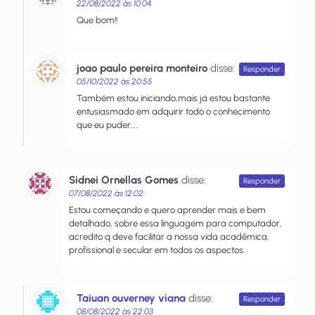
22/08/2022 às 10:04
Que bom!!
joao paulo pereira monteiro
disse:
Responder
05/10/2022 às 20:55
Também estou iniciando,mais já estou bastante
entusiasmado em adquirir todo o conhecimento
que eu puder…..
Sidnei Ornellas Gomes
disse:
Responder
07/08/2022 às 12:02
Estou começando e quero aprender mais e bem
detalhado, sobre essa linguagem para computador,
acredito q deve facilitar a nossa vida acadêmica,
profissional e secular em todos os aspectos.
Taiuan ouverney viana
disse:
Responder
08/08/2022 às 22:03