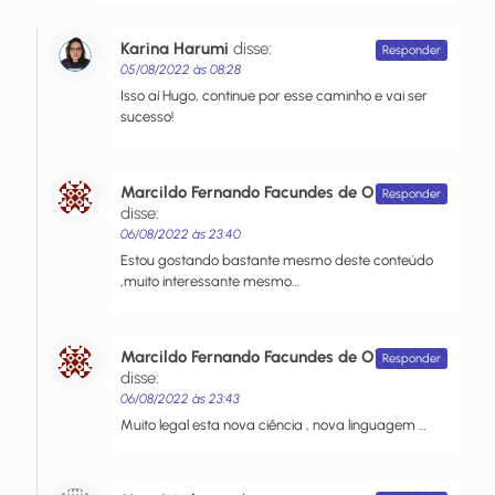
Karina Harumi
disse:
Responder
05/08/2022 às 08:28
Isso aí Hugo, continue por esse caminho e vai ser
sucesso!
Marcildo Fernando Facundes de Oliveira.
Responder
disse:
06/08/2022 às 23:40
Estou gostando bastante mesmo deste conteúdo
,muito interessante mesmo…
Marcildo Fernando Facundes de Oliveira.
Responder
disse:
06/08/2022 às 23:43
Muito legal esta nova ciência , nova linguagem …