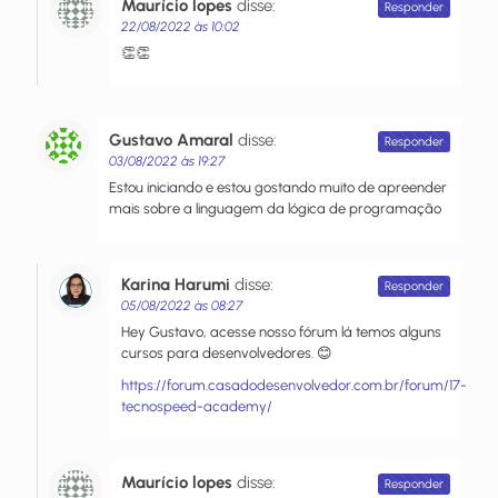
Maurício lopes
disse:
Responder
22/08/2022 às 10:02
👏👏
Gustavo Amaral
disse:
Responder
03/08/2022 às 19:27
Estou iniciando e estou gostando muito de apreender
mais sobre a linguagem da lógica de programação
Karina Harumi
disse:
Responder
05/08/2022 às 08:27
Hey Gustavo, acesse nosso fórum lá temos alguns
cursos para desenvolvedores. 😊
https://forum.casadodesenvolvedor.com.br/forum/17-
tecnospeed-academy/
Maurício lopes
disse:
Responder