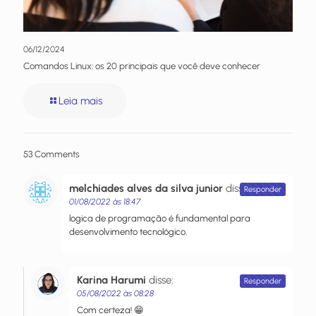
06/12/2024
Comandos Linux: os 20 principais que você deve conhecer
Leia mais
53 Comments
melchiades alves da silva junior
disse:
Responder
01/08/2022 às 18:47
logica de programação é fundamental para
desenvolvimento tecnológico.
Karina Harumi
disse:
Responder
05/08/2022 às 08:28
Com certeza! 😁