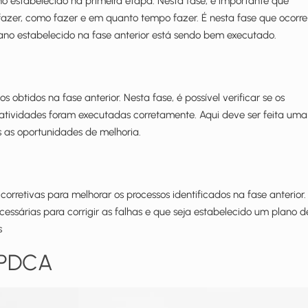
o estabelecido na primeira etapa. Nesta fase, é importante que
fazer, como fazer e em quanto tempo fazer. É nesta fase que ocorre
plano estabelecido na fase anterior está sendo bem executado.
 obtidos na fase anterior. Nesta fase, é possível verificar se os
tividades foram executadas corretamente. Aqui deve ser feita uma
s as oportunidades de melhoria.
rretivas para melhorar os processos identificados na fase anterior.
essárias para corrigir as falhas e que seja estabelecido um plano d
s
o PDCA