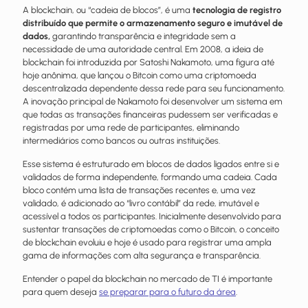
A blockchain, ou “cadeia de blocos”, é uma
tecnologia de registro
distribuído que permite o armazenamento seguro e imutável de
dados,
garantindo transparência e integridade sem a
necessidade de uma autoridade central. Em 2008, a ideia de
blockchain foi introduzida por Satoshi Nakamoto, uma figura até
hoje anônima, que lançou o Bitcoin como uma criptomoeda
descentralizada dependente dessa rede para seu funcionamento.
A inovação principal de Nakamoto foi desenvolver um sistema em
que todas as transações financeiras pudessem ser verificadas e
registradas por uma rede de participantes, eliminando
intermediários como bancos ou outras instituições.
Esse sistema é estruturado em blocos de dados ligados entre si e
validados de forma independente, formando uma cadeia. Cada
bloco contém uma lista de transações recentes e, uma vez
validado, é adicionado ao “livro contábil” da rede, imutável e
acessível a todos os participantes. Inicialmente desenvolvido para
sustentar transações de criptomoedas como o Bitcoin, o conceito
de blockchain evoluiu e hoje é usado para registrar uma ampla
gama de informações com alta segurança e transparência.
Entender o papel da blockchain no mercado de TI é importante
para quem deseja
se preparar para o futuro da área
.