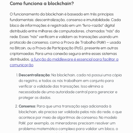
Como funciona a blockchain?
O funcionamento da blockchain é baseado em três princípios
fundamentais: descentralização, consenso e imutabilidade. Cada
bloco de informações é registrado em um “livro-razão” digital
distribuído entre milhares de computadores, chamados “nós” da
rede. Esses “nós” verificam e validam as transações usando um
protocolo de consenso, como a Prova de Trabalho (PoW) – usada
no Bitcoin, ou a Prova de Participação (PoS), presente em outras
criptomoedas. Para uma conexão segura entre esses sistemas
distribuídos,
a função do middleware é essencial para facilitar a
comunicação
.
Descentralização:
Na blockchain, cada nó possui uma cópia
do registro, e todos os nós trabalham em conjunto para
verificar a validade das transações. Isso elimina a
necessidade de uma autoridade central para gerenciar e
proteger os dados.
Consenso:
Para que uma transação seja adicionada à
blockchain, ela precisa ser validada pelos nós da rede, o que
acontece por meio de algoritmos de consenso. No modelo
PoW, por exemplo, os mineradores precisam resolver um
problema matemático complexo para validar um bloco, o