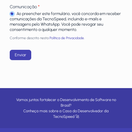
Comunicação
*
Ao preencher este formulário, você concorda em receber
comunicações da TecnoSpeed, incluindo e-mails e
mensagens pelo WhatsApp. Você pode revogar seu
consentimento a qualquer momento.
Conforme descrito nesta
Política de Privacidade.
Enviar
Vamos juntos fortalecer o Desenvolvimento de Software no
Brasil?
Conheça mais sobre a
Casa do Desenvolvedor
da
TecnoSpeed
🚀