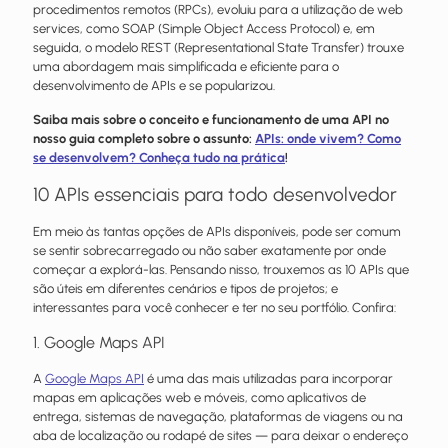
procedimentos remotos (RPCs), evoluiu para a utilização de web
services, como SOAP (Simple Object Access Protocol) e, em
seguida, o modelo REST (Representational State Transfer) trouxe
uma abordagem mais simplificada e eficiente para o
desenvolvimento de APIs e se popularizou.
Saiba mais sobre o conceito e funcionamento de uma API no
nosso guia completo sobre o assunto:
APIs: onde vivem? Como
se desenvolvem? Conheça tudo na prática
!
10 APIs essenciais para todo desenvolvedor
Em meio às tantas opções de APIs disponíveis, pode ser comum
se sentir sobrecarregado ou não saber exatamente por onde
começar a explorá-las. Pensando nisso, trouxemos as 10 APIs que
são úteis em diferentes cenários e tipos de projetos; e
interessantes para você conhecer e ter no seu portfólio. Confira:
1. Google Maps API
A
Google Maps API
é uma das mais utilizadas para incorporar
mapas em aplicações web e móveis, como aplicativos de
entrega, sistemas de navegação, plataformas de viagens ou na
aba de localização ou rodapé de sites — para deixar o endereço