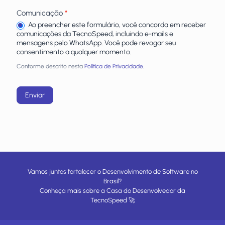
Comunicação
*
Ao preencher este formulário, você concorda em receber
comunicações da TecnoSpeed, incluindo e-mails e
mensagens pelo WhatsApp. Você pode revogar seu
consentimento a qualquer momento.
Conforme descrito nesta
Política de Privacidade.
Enviar
Vamos juntos fortalecer o Desenvolvimento de Software no
Brasil?
Conheça mais sobre a
Casa do Desenvolvedor
da
TecnoSpeed
🚀