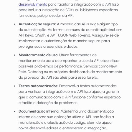
desenvolvimento
para facilitar a integração com a API. Isso
pode incluir a instalação de SDKs ou bibliotecas específicas
fornecidas pelo provedor da API.
Autenticação segura:
A maioria das APIs exige algum tipo
de autenticação. As formas comuns de autenticação incluem
API Keys, OAuth, e JWT (JSON Web Tokens). Assegure-se de
implementar a autenticação de maneira segura para
proteger suas credenciais e dados.
Monitoramento de uso:
Utilize ferramentas de
monitoramento para acompanhar o uso da API e identificar
possíveis problemas de performance. Serviços como New
Relic, Datadog ou os próprios dashboards de monitoramento
do provedor da API são úteis para essa tarefa.
Testes automatizados:
Desenvolva testes automatizados
para verificar a integração com a API. Isso ajuda a garantir
que a comunicação com a API funcione conforme esperado
e facilita a detecção de problemas.
Documentação interna:
Mantenha uma documentação
interna de como sua aplicação utiliza a API. Isso facilita a
manutenção e a atualização do código, além de ajudar
novos desenvolvedores a entenderem a integração.