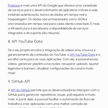
Firebase
é mais uma API do Google que oferece uma variedade
de serviços para o desenvolvimento de aplicativos móveis e web,
incluindo autenticação, banco de dados em tempo real e
hospedagem. Os dados são armazenados como JSON e
sincronizados em tempo real para cada cliente conectado. E mais:
a infraestrutura é escalável e a disponibilidade de serviços
integrados e de suporte são robustos.
8. API YouTube Data
Se o seu projeto envolve a integração de vídeos e/ou a busca e
gerenciamento de conteúdos do YouTube, a
API YouTube Data
é a
escolha certa para as suas aplicações. Com ela, é possível enviar
vídeos, gerenciar playlists e inscrições, recuperar uploads, ajustar
legendas e banners, atualizar configurações do canal e muito
mais!
9. GitHub API
A
API do GitHub
permite que os desenvolvedores interajam com o
GitHub para gerenciar repositórios, issues, pull requests e muito
mais. A partir dela, é possível facilitar a automação do fluxo de
trabalho e criar aplicações com uma melhor camada de