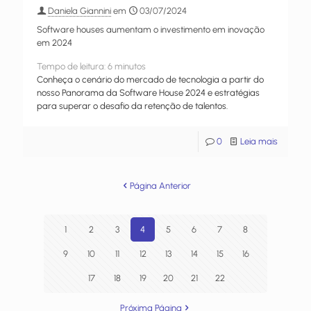
Daniela Giannini
em
03/07/2024
Software houses aumentam o investimento em inovação
em 2024
Tempo de leitura:
6
minutos
Conheça o cenário do mercado de tecnologia a partir do
nosso Panorama da Software House 2024 e estratégias
para superar o desafio da retenção de talentos.
0
Leia mais
Página Anterior
1
2
3
4
5
6
7
8
9
10
11
12
13
14
15
16
17
18
19
20
21
22
Próxima Página