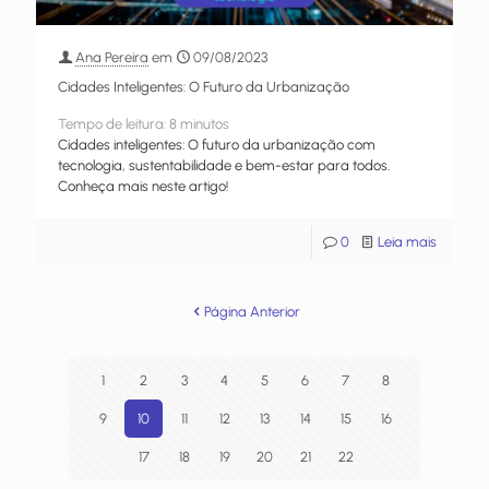
Ana Pereira
em
09/08/2023
Cidades Inteligentes: O Futuro da Urbanização
Tempo de leitura:
8
minutos
Cidades inteligentes: O futuro da urbanização com
tecnologia, sustentabilidade e bem-estar para todos.
Conheça mais neste artigo!
0
Leia mais
Página Anterior
1
2
3
4
5
6
7
8
9
10
11
12
13
14
15
16
17
18
19
20
21
22