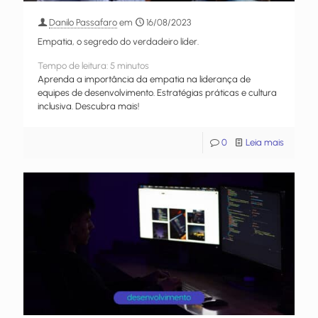
Danilo Passafaro
em
16/08/2023
Empatia, o segredo do verdadeiro líder.
Tempo de leitura:
5
minutos
Aprenda a importância da empatia na liderança de
equipes de desenvolvimento. Estratégias práticas e cultura
inclusiva. Descubra mais!
0
Leia mais