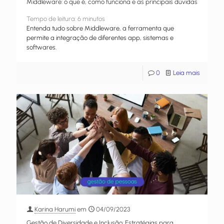
Middleware: o que é, como funciona e as principais dúvidas
Tempo de leitura:
6
minutos
Entenda tudo sobre Middleware, a ferramenta que
permite a integração de diferentes app, sistemas e
softwares.
0
Leia mais
Karina Harumi
em
04/09/2023
Gestão de Diversidade e Inclusão: Estratégias para