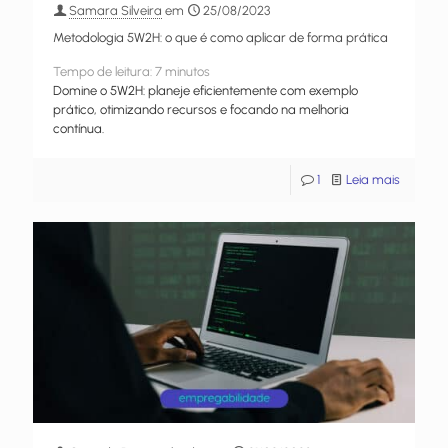
Samara Silveira
em
25/08/2023
Metodologia 5W2H: o que é como aplicar de forma prática
Tempo de leitura:
7
minutos
Domine o 5W2H: planeje eficientemente com exemplo
prático, otimizando recursos e focando na melhoria
contínua.
1
Leia mais