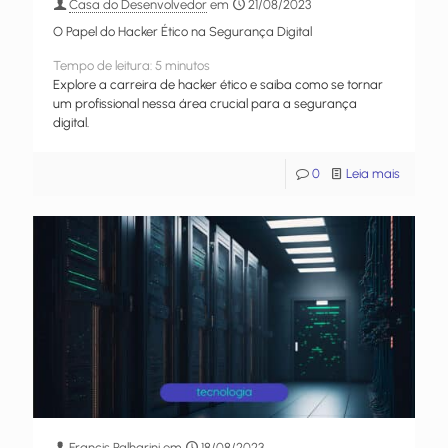
Casa do Desenvolvedor
em
21/08/2023
O Papel do Hacker Ético na Segurança Digital
Tempo de leitura:
5
minutos
Explore a carreira de hacker ético e saiba como se tornar
um profissional nessa área crucial para a segurança
digital.
0
Leia mais
Francis Palharini
em
18/08/2023