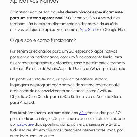
Aplicativos Nativos
Aplicativos nativos são aqueles
desenvolvidos especificamente
para um sistema operacional (SO)
, como iOS ou Android. Eles
também são instalados diretamente no dispositivo do usuário
através de lojas de aplicativos, como a
App Store
e o Google Play.
O que são e como funcionam?
Por serem direcionados para um SO específico, apps nativos
possuem alta performance, com um funcionamento fluido. Para
as grandes empresas e aplicações, esse é geralmente o formato
utilizado. É o caso do WhatsApp, do Uber e do Waze, por exemplo.
Do ponto de vista técnico, os aplicativos nativos utilizam
linguagens de programação nativas do sistema operacional e
ambientes de desenvolvimento dedicados, como Swift, ou
Objective-C ou Xcode para iOS, e Kotlin, Java ou Android Studio
para Android.
Eles também fazem uso completo das
APIs
fornecidas pelo SO,
permitindo uma integração profunda e acesso direto e otimizado
ao
hardware
do dispositivo, como câmeras, sensores e GPS. E
tudo isso resulta em algumas vantagens interessantes, mas, por
outro lado, tem um custo.