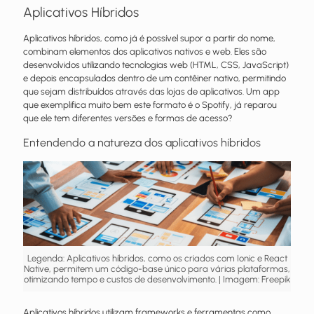
Aplicativos Híbridos
Aplicativos híbridos, como já é possível supor a partir do nome,
combinam elementos dos aplicativos nativos e web. Eles são
desenvolvidos utilizando tecnologias web (HTML, CSS, JavaScript)
e depois encapsulados dentro de um contêiner nativo, permitindo
que sejam distribuídos através das lojas de aplicativos. Um app
que exemplifica muito bem este formato é o Spotify, já reparou
que ele tem diferentes versões e formas de acesso?
Entendendo a natureza dos aplicativos híbridos
Legenda: Aplicativos híbridos, como os criados com Ionic e React
Native, permitem um código-base único para várias plataformas,
otimizando tempo e custos de desenvolvimento. | Imagem: Freepik
Aplicativos híbridos utilizam frameworks e ferramentas como