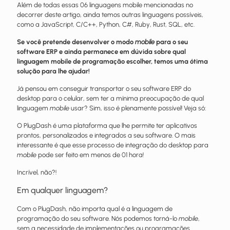
Além de todas essas 06 linguagens mobile mencionadas no
decorrer deste artigo, ainda temos outras linguagens possíveis,
como a JavaScript, C/C++, Python, C#, Ruby, Rust, SQL, etc.
Se você pretende desenvolver o modo
mobile
para o seu
software ERP e ainda permanece em dúvida sobre qual
linguagem mobile de programação escolher, temos uma ótima
solução para lhe ajudar!
Já pensou em conseguir transportar o seu software ERP do
desktop para o celular, sem ter a mínima preocupação de qual
linguagem
mobile
usar? Sim, isso é plenamente possível! Veja só:
O PlugDash é uma plataforma que lhe permite ter aplicativos
prontos, personalizados e integrados a seu software. O mais
interessante é que esse processo de integração do desktop para
mobile
pode ser feito em menos de 01 hora!
Incrível, não?!
Em qualquer linguagem?
Com o PlugDash, não importa qual é a linguagem de
programação do seu software. Nós podemos torná-lo
mobile
,
sem a necessidade de implementações ou programações