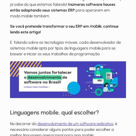
já sabe do que estamos falando!
Inúmeras software houses
estão adaptando seus sistemas ERP
para operarem em
modo
mobile
também.
Se você pretende transformar o seu ERP em
mobile
, continue
lendo este artigo!
E, falando sobre as tecnologias móveis, cada desenvolvedor de
sistemas
mobile
opta por tipos de linguagens mobile para se
basear e iniciar os seus trabalhos de programação.
Linguagens mobile, qual escolher?
No decorrer do
desenvolvimento
de um software aplicativo
, é
necessário considerar alguns pontos para poder escolher a
melhor linguagem operacional para
app mobile.