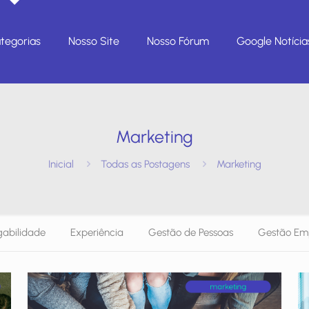
tegorias
Nosso Site
Nosso Fórum
Google Notícia
Marketing
Inicial
Todas as Postagens
Marketing
abilidade
Experiência
Gestão de Pessoas
Gestão Emp